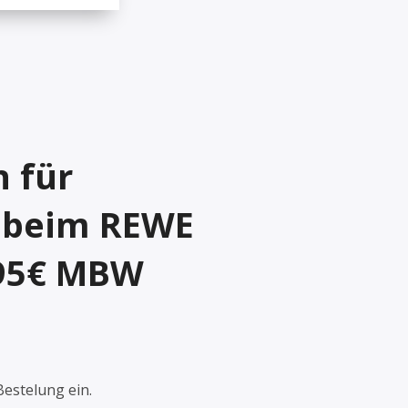
n für
 beim REWE
 95€ MBW
Bestelung ein.