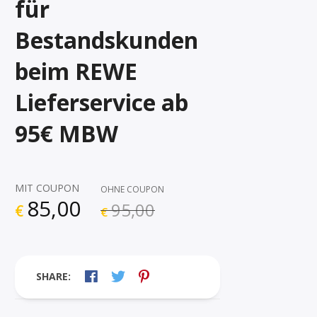
für
Bestandskunden
beim REWE
Lieferservice ab
95€ MBW
MIT COUPON
OHNE COUPON
85,00
95,00
€
€
SHARE: