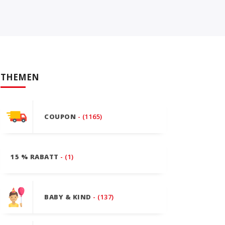
THEMEN
COUPON
- (1165)
15 % RABATT
- (1)
BABY & KIND
- (137)