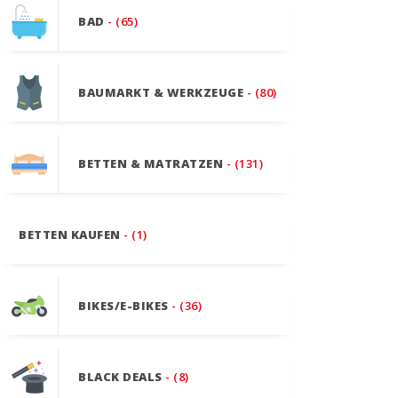
BAD
- (65)
BAUMARKT & WERKZEUGE
- (80)
BETTEN & MATRATZEN
- (131)
BETTEN KAUFEN
- (1)
BIKES/E-BIKES
- (36)
BLACK DEALS
- (8)