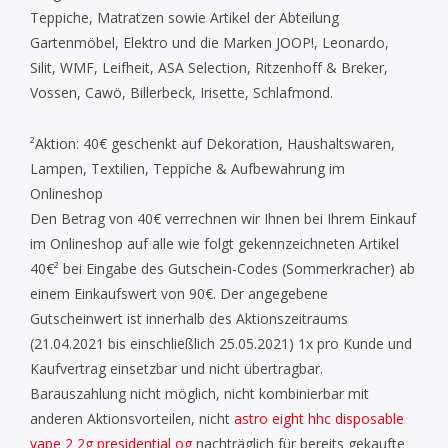
Teppiche, Matratzen sowie Artikel der Abteilung
Gartenmöbel, Elektro und die Marken JOOP!, Leonardo,
Silit, WMF, Leifheit, ASA Selection, Ritzenhoff & Breker,
Vossen, Cawö, Billerbeck, Irisette, Schlafmond.
²Aktion: 40€ geschenkt auf Dekoration, Haushaltswaren,
Lampen, Textilien, Teppiche & Aufbewahrung im
Onlineshop
Den Betrag von 40€ verrechnen wir Ihnen bei Ihrem Einkauf
im Onlineshop auf alle wie folgt gekennzeichneten Artikel
40€² bei Eingabe des Gutschein-Codes (Sommerkracher) ab
einem Einkaufswert von 90€. Der angegebene
Gutscheinwert ist innerhalb des Aktionszeitraums
(21.04.2021 bis einschließlich 25.05.2021) 1x pro Kunde und
Kaufvertrag einsetzbar und nicht übertragbar.
Barauszahlung nicht möglich, nicht kombinierbar mit
anderen Aktionsvorteilen, nicht
astro eight hhc disposable
vape 2 2g presidential og
nachträglich für bereits gekaufte