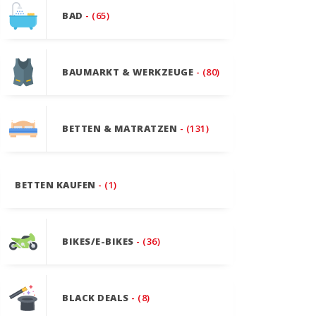
BAD
- (65)
BAUMARKT & WERKZEUGE
- (80)
BETTEN & MATRATZEN
- (131)
BETTEN KAUFEN
- (1)
BIKES/E-BIKES
- (36)
BLACK DEALS
- (8)