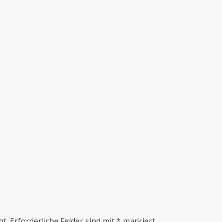
ht.
Erforderliche Felder sind mit
*
markiert