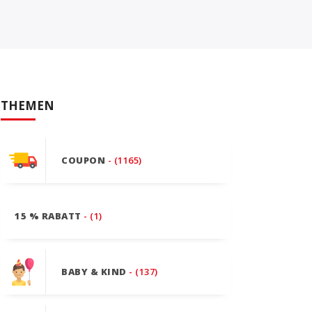
THEMEN
COUPON
- (1165)
15 % RABATT
- (1)
BABY & KIND
- (137)