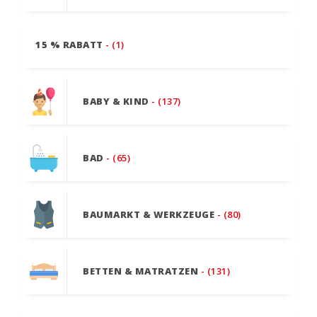
15 % RABATT
- (1)
BABY & KIND
- (137)
BAD
- (65)
BAUMARKT & WERKZEUGE
- (80)
BETTEN & MATRATZEN
- (131)