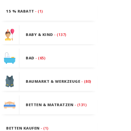
15 % RABATT
- (1)
BABY & KIND
- (137)
BAD
- (65)
BAUMARKT & WERKZEUGE
- (80)
BETTEN & MATRATZEN
- (131)
BETTEN KAUFEN
- (1)