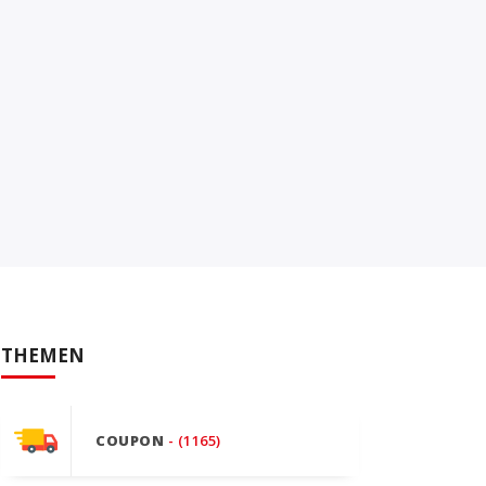
THEMEN
COUPON
- (1165)