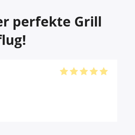
r perfekte Grill
lug!
Bewertet
mit
5
von
5