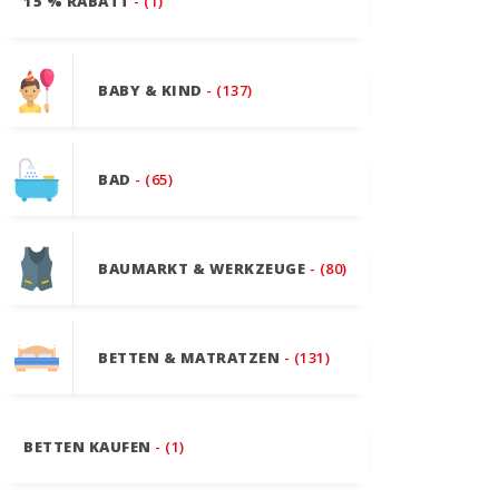
15 % RABATT
- (1)
BABY & KIND
- (137)
BAD
- (65)
BAUMARKT & WERKZEUGE
- (80)
BETTEN & MATRATZEN
- (131)
BETTEN KAUFEN
- (1)