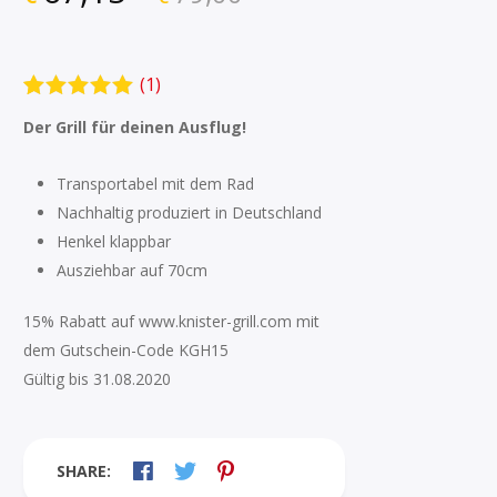
(
1
)
Bewertet mit
1
Der Grill für deinen Ausflug!
5.00
von 5,
basierend
auf
Transportabel mit dem Rad
Kundenbewe
Nachhaltig produziert in Deutschland
rtung
Henkel klappbar
Ausziehbar auf 70cm
15% Rabatt auf www.knister-grill.com mit
dem Gutschein-Code KGH15
Gültig bis 31.08.2020
SHARE: