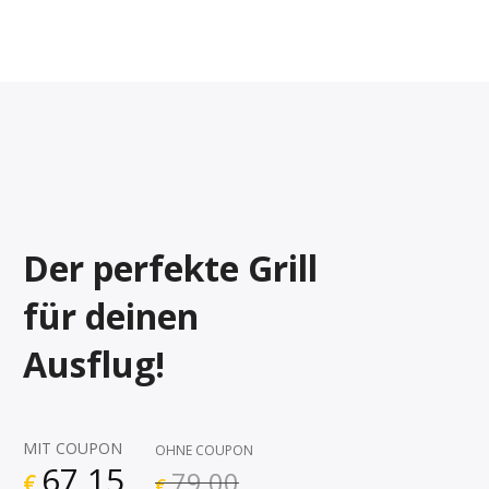
Der perfekte Grill
für deinen
Ausflug!
MIT COUPON
OHNE COUPON
67,15
79,00
€
€