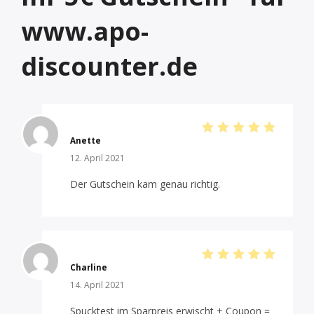
www.apo-
discounter.de
Anette
Bewertet
mit
5
von
12. April 2021
5
Der Gutschein kam genau richtig.
Charline
Bewertet
mit
5
von
14. April 2021
5
Spucktest im Sparpreis erwischt + Coupon =