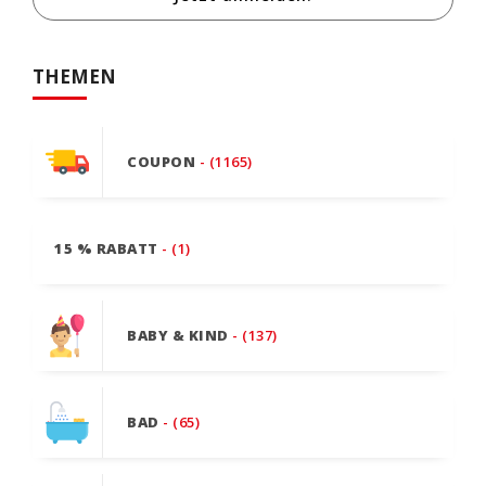
THEMEN
COUPON
- (1165)
15 % RABATT
- (1)
BABY & KIND
- (137)
BAD
- (65)