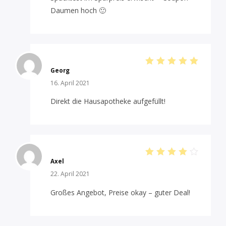
Daumen hoch 🙂
Georg
Bewertet
mit
5
von
16. April 2021
5
Direkt die Hausapotheke aufgefüllt!
Axel
Bewert
et mit
22. April 2021
4
von 5
Großes Angebot, Preise okay – guter Deal!