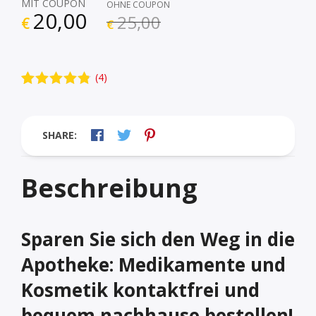
MIT COUPON
OHNE COUPON
20,00
25,00
€
€
(
4
)
Bewertet mit
4
4.75
von 5,
basierend
auf
SHARE:
Kundenbewe
rtungen
Beschreibung
Sparen Sie sich den Weg in die
Apotheke: Medikamente und
Kosmetik kontaktfrei und
bequem nachhause bestellen!