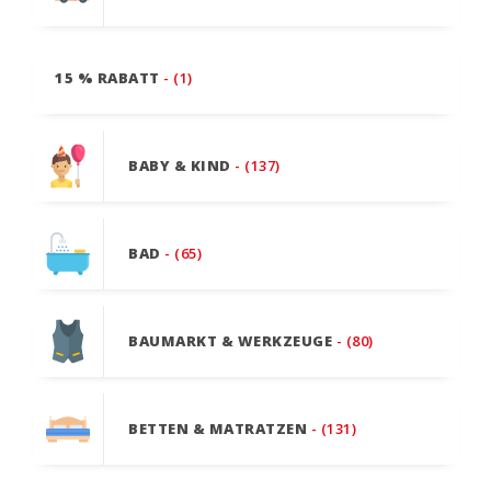
15 % RABATT
- (1)
BABY & KIND
- (137)
BAD
- (65)
BAUMARKT & WERKZEUGE
- (80)
BETTEN & MATRATZEN
- (131)