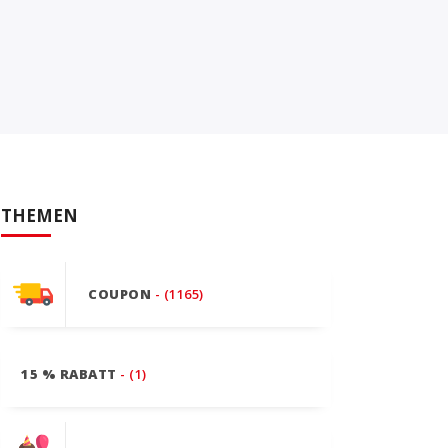
THEMEN
COUPON
- (1165)
15 % RABATT
- (1)