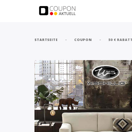
-
-
STARTSEITE
COUPON
50 € RABAT