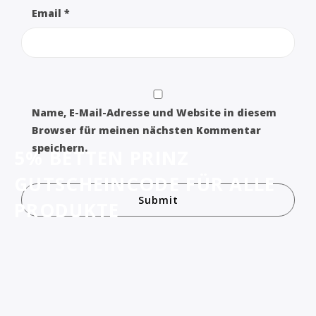
Email
*
Name, E-Mail-Adresse und Website in diesem
Browser für meinen nächsten Kommentar
speichern.
5% BETTEN PRINZ
GUTSCHEINCODE FÜR ALLE
PRODUKTE