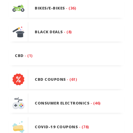
BIKES/E-BIKES
- (36)
BLACK DEALS
- (8)
CBD
- (1)
CBD COUPONS
- (61)
CONSUMER ELECTRONICS
- (46)
COVID-19 COUPONS
- (78)