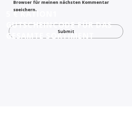
Browser für meinen nächsten Kommentar
speichern.
5 € RATION1
GUTSCHEINCODE FÜR DAS
GESAMTE SORTIMENT