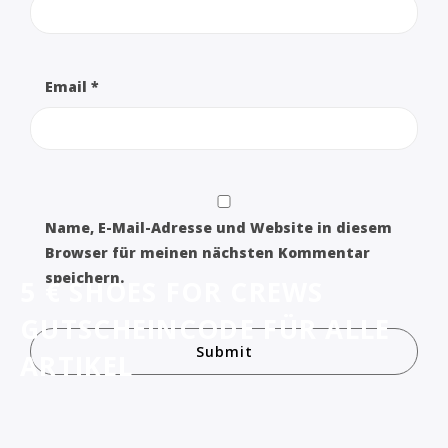
Email
*
Name, E-Mail-Adresse und Website in diesem
Browser für meinen nächsten Kommentar
speichern.
5 € SHOES FOR CREWS
GUTSCHEINCODE FÜR ALLE
ARTIKEL