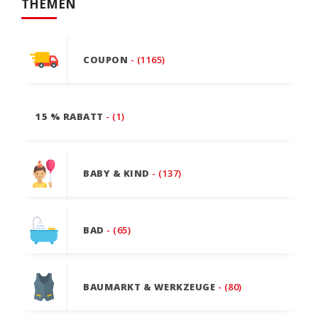
THEMEN
COUPON
- (1165)
15 % RABATT
- (1)
BABY & KIND
- (137)
BAD
- (65)
BAUMARKT & WERKZEUGE
- (80)