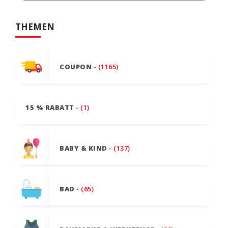
THEMEN
COUPON
- (1165)
15 % RABATT
- (1)
BABY & KIND
- (137)
BAD
- (65)