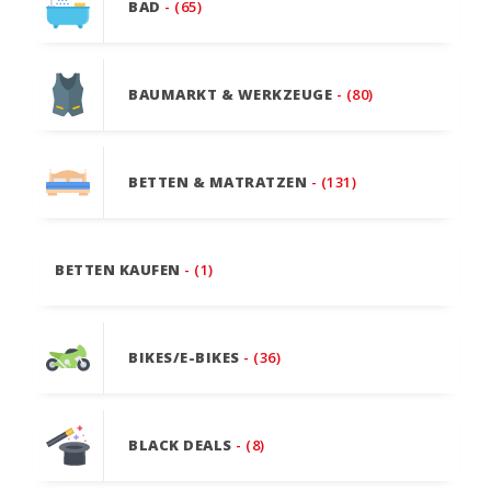
BAD
- (65)
BAUMARKT & WERKZEUGE
- (80)
BETTEN & MATRATZEN
- (131)
BETTEN KAUFEN
- (1)
BIKES/E-BIKES
- (36)
BLACK DEALS
- (8)