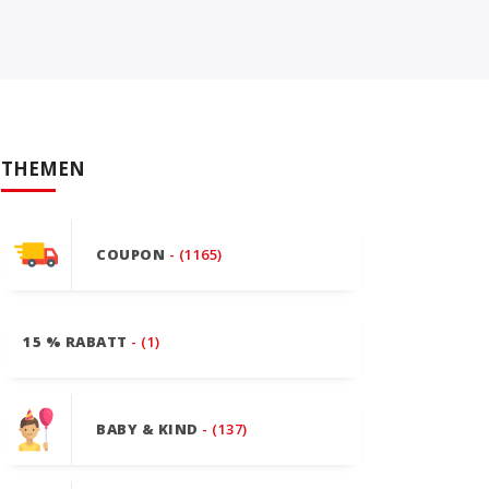
THEMEN
COUPON
- (1165)
15 % RABATT
- (1)
BABY & KIND
- (137)