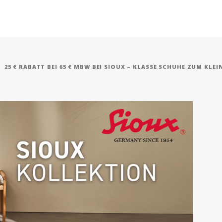
25 € RABATT BEI 65 € MBW BEI SIOUX – KLASSE SCHUHE ZUM KLEI