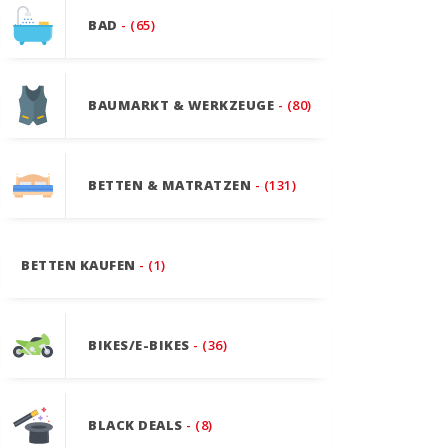
BAD
- (65)
BAUMARKT & WERKZEUGE
- (80)
BETTEN & MATRATZEN
- (131)
BETTEN KAUFEN
- (1)
BIKES/E-BIKES
- (36)
BLACK DEALS
- (8)