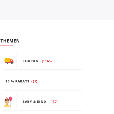
THEMEN
COUPON
- (1165)
15 % RABATT
- (1)
BABY & KIND
- (137)