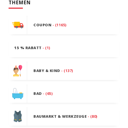
THEMEN
COUPON
- (1165)
15 % RABATT
- (1)
BABY & KIND
- (137)
BAD
- (65)
BAUMARKT & WERKZEUGE
- (80)