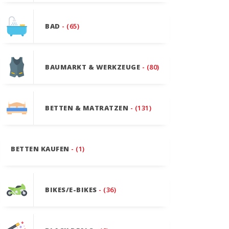
BAD
- (65)
BAUMARKT & WERKZEUGE
- (80)
BETTEN & MATRATZEN
- (131)
BETTEN KAUFEN
- (1)
BIKES/E-BIKES
- (36)