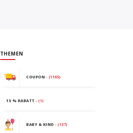
THEMEN
COUPON
- (1165)
15 % RABATT
- (1)
BABY & KIND
- (137)