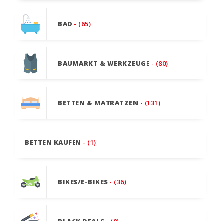
BAD
- (65)
BAUMARKT & WERKZEUGE
- (80)
BETTEN & MATRATZEN
- (131)
BETTEN KAUFEN
- (1)
BIKES/E-BIKES
- (36)
BLACK DEALS
- (8)