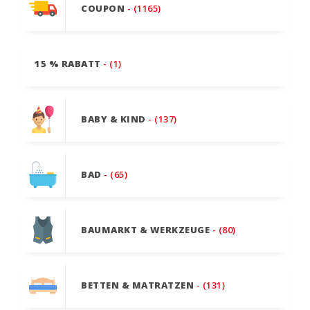
COUPON
- (1165)
15 % RABATT
- (1)
BABY & KIND
- (137)
BAD
- (65)
BAUMARKT & WERKZEUGE
- (80)
BETTEN & MATRATZEN
- (131)