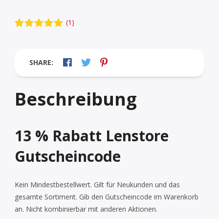
(
1
)
Bewertet mit
1
5.00
von 5,
basierend
auf
SHARE:
Kundenbewe
rtung
Beschreibung
13 % Rabatt Lenstore
Gutscheincode
Kein Mindestbestellwert. Gilt für Neukunden und das
gesamte Sortiment. Gib den Gutscheincode im Warenkorb
an. Nicht kombinierbar mit anderen Aktionen.