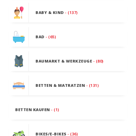
BABY & KIND
- (137)
BAD
- (65)
BAUMARKT & WERKZEUGE
- (80)
BETTEN & MATRATZEN
- (131)
BETTEN KAUFEN
- (1)
BIKES/E-BIKES
- (36)