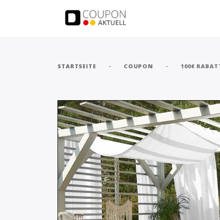
-
-
STARTSEITE
COUPON
100€ RABAT