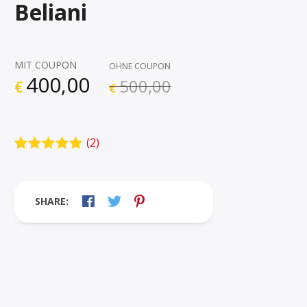
Beliani
MIT COUPON
OHNE COUPON
400,00
500,00
€
€
(
2
)
Bewertet mit
2
5.00
von 5,
basierend
auf
SHARE:
Kundenbewe
rtungen