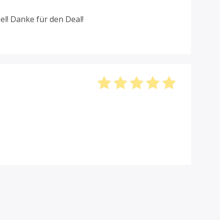
mit
5
von
5
l! Danke für den Deal!
Bewertet
mit
5
von
5