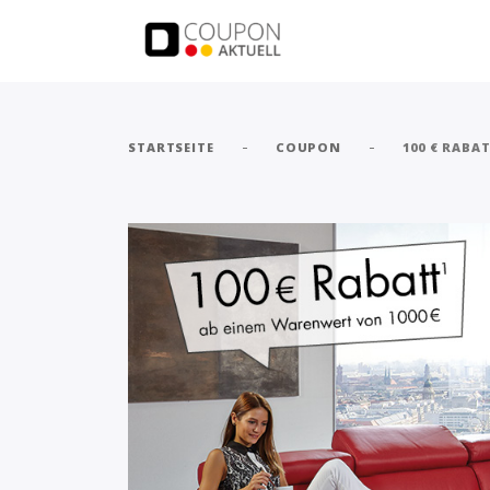
-
-
STARTSEITE
COUPON
100 € RABA