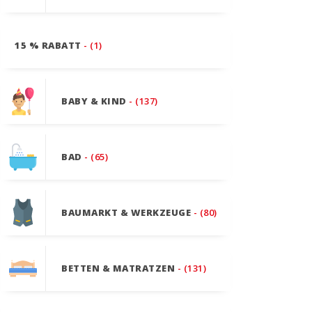
15 % RABATT
- (1)
BABY & KIND
- (137)
BAD
- (65)
BAUMARKT & WERKZEUGE
- (80)
BETTEN & MATRATZEN
- (131)