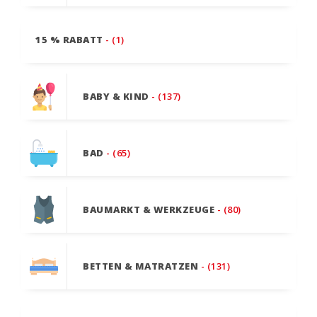
15 % RABATT
- (1)
BABY & KIND
- (137)
BAD
- (65)
BAUMARKT & WERKZEUGE
- (80)
BETTEN & MATRATZEN
- (131)