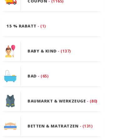
COUPON
- (1165)
15 % RABATT
- (1)
BABY & KIND
- (137)
BAD
- (65)
BAUMARKT & WERKZEUGE
- (80)
BETTEN & MATRATZEN
- (131)