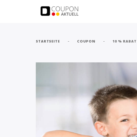
-
-
STARTSEITE
COUPON
10 % RABA