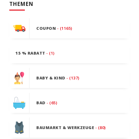
THEMEN
COUPON
- (1165)
15 % RABATT
- (1)
BABY & KIND
- (137)
BAD
- (65)
BAUMARKT & WERKZEUGE
- (80)