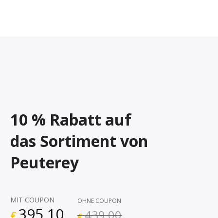
10 % Rabatt auf
das Sortiment von
Peuterey
MIT COUPON
OHNE COUPON
395,10
439,00
€
€