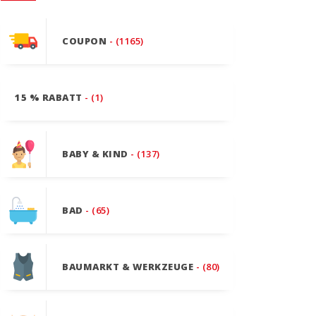
COUPON
- (1165)
15 % RABATT
- (1)
BABY & KIND
- (137)
BAD
- (65)
BAUMARKT & WERKZEUGE
- (80)