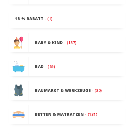
15 % RABATT
- (1)
BABY & KIND
- (137)
BAD
- (65)
BAUMARKT & WERKZEUGE
- (80)
BETTEN & MATRATZEN
- (131)