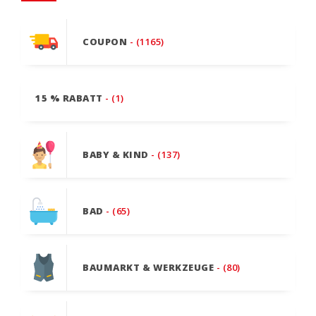
COUPON
- (1165)
15 % RABATT
- (1)
BABY & KIND
- (137)
BAD
- (65)
BAUMARKT & WERKZEUGE
- (80)