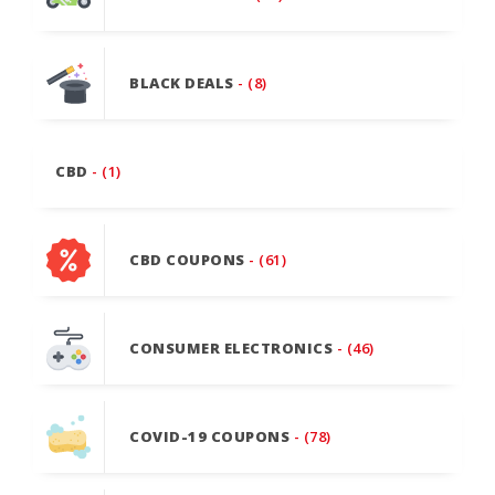
BLACK DEALS
- (8)
CBD
- (1)
CBD COUPONS
- (61)
CONSUMER ELECTRONICS
- (46)
COVID-19 COUPONS
- (78)