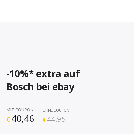
-10%* extra auf
Bosch bei ebay
MIT COUPON
OHNE COUPON
40,46
44,95
€
€