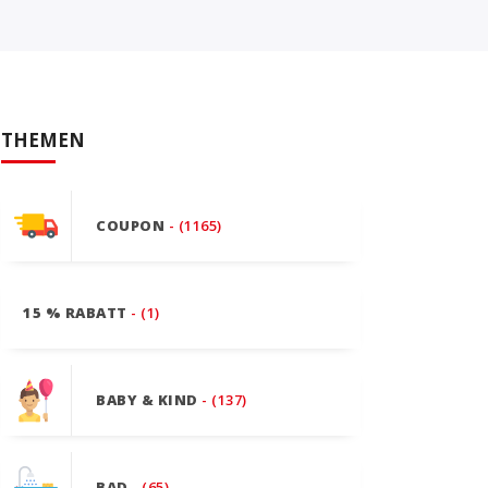
THEMEN
COUPON
- (1165)
15 % RABATT
- (1)
BABY & KIND
- (137)
BAD
- (65)