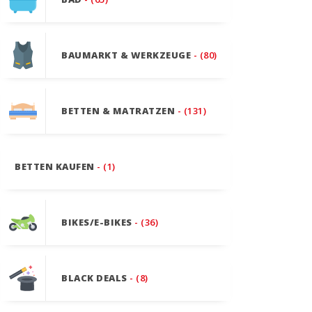
BAUMARKT & WERKZEUGE
- (80)
BETTEN & MATRATZEN
- (131)
BETTEN KAUFEN
- (1)
BIKES/E-BIKES
- (36)
BLACK DEALS
- (8)