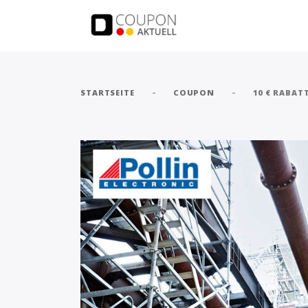
-
-
STARTSEITE
COUPON
10 € RABAT