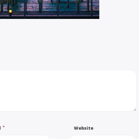
*
l
Website