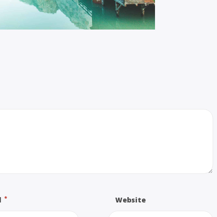
*
l
Website