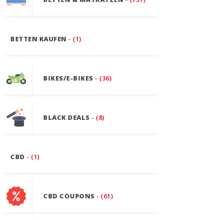
BETTEN KAUFEN
- (1)
BIKES/E-BIKES
- (36)
BLACK DEALS
- (8)
CBD
- (1)
CBD COUPONS
- (61)