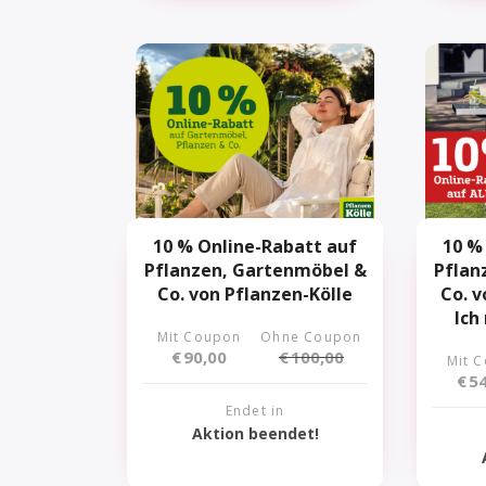
10 % Online-Rabatt auf
10 %
Pflanzen, Gartenmöbel &
Pflan
Co. von Pflanzen-Kölle
Co. v
Ich
Mit Coupon
Ohne Coupon
€
90,00
€
100,00
Mit 
€
54
Endet in
Aktion beendet!