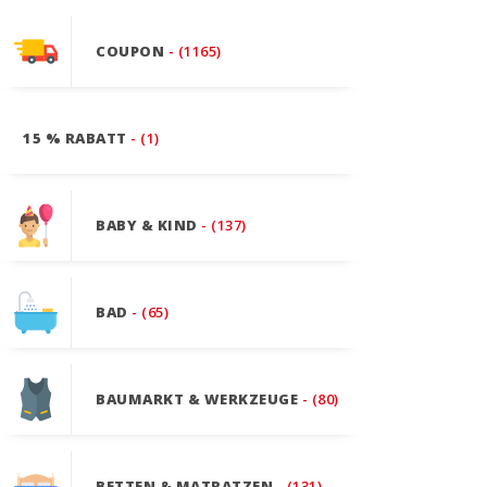
COUPON
- (1165)
15 % RABATT
- (1)
BABY & KIND
- (137)
BAD
- (65)
BAUMARKT & WERKZEUGE
- (80)
BETTEN & MATRATZEN
- (131)