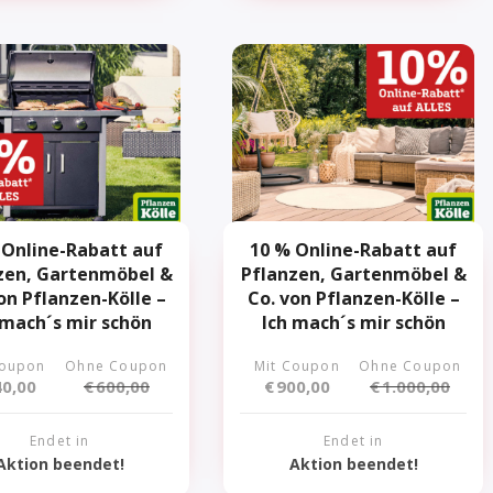
 Online-Rabatt auf
10 % Online-Rabatt auf
zen, Gartenmöbel &
Pflanzen, Gartenmöbel &
on Pflanzen-Kölle –
Co. von Pflanzen-Kölle –
 mach´s mir schön
Ich mach´s mir schön
Coupon
Ohne Coupon
Mit Coupon
Ohne Coupon
0,00
€
600,00
€
900,00
€
1.000,00
Endet in
Endet in
Aktion beendet!
Aktion beendet!