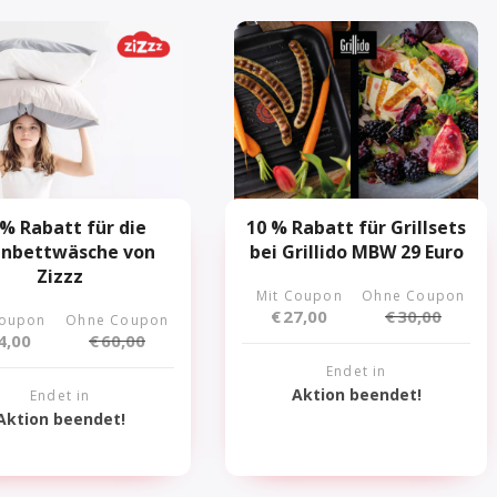
 % Rabatt für die
10 % Rabatt für Grillsets
inbettwäsche von
bei Grillido MBW 29 Euro
Zizzz
Mit Coupon
Ohne Coupon
€
27,00
€
30,00
Coupon
Ohne Coupon
4,00
€
60,00
Endet in
Aktion beendet!
Endet in
Aktion beendet!