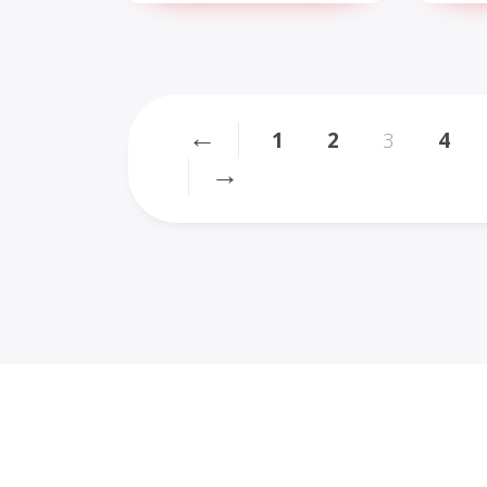
←
1
2
3
4
→