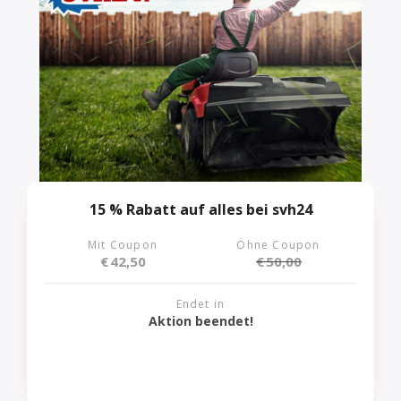
15 % Rabatt auf alles bei svh24
Mit Coupon
Ohne Coupon
€
42,50
€
50,00
Endet in
Aktion beendet!