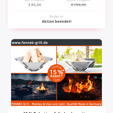
€
85,00
€
100,00
Endet in
Aktion beendet!