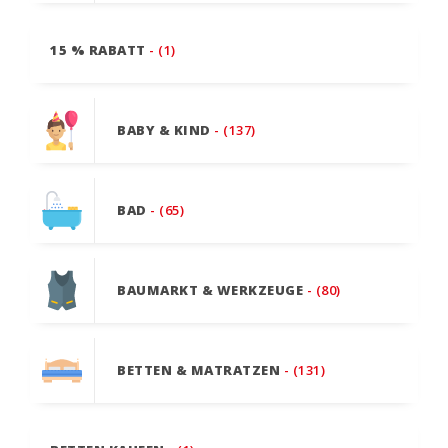
15 % RABATT
- (1)
BABY & KIND
- (137)
BAD
- (65)
BAUMARKT & WERKZEUGE
- (80)
BETTEN & MATRATZEN
- (131)