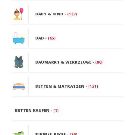
BABY & KIND
- (137)
BAD
- (65)
BAUMARKT & WERKZEUGE
- (80)
BETTEN & MATRATZEN
- (131)
BETTEN KAUFEN
- (1)
BIKES/E-BIKES
- (36)