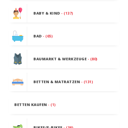
BABY & KIND
- (137)
BAD
- (65)
BAUMARKT & WERKZEUGE
- (80)
BETTEN & MATRATZEN
- (131)
BETTEN KAUFEN
- (1)
BIKES/E-BIKES
- (36)